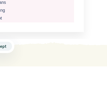
ans
ing
t
ept