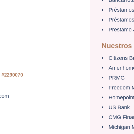
Bancarrota
Préstamos
Préstamos
Prestamo 
Nuestros 
Citizens B
Amerihom
S #2290070
PRMG
Freedom 
.com
Homepoin
US Bank
CMG Finan
Michigan 