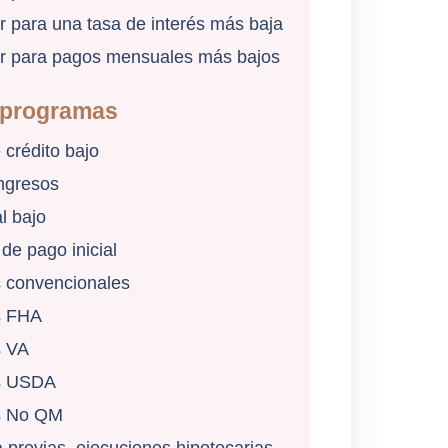
r para una tasa de interés más baja
ar para pagos mensuales más bajos
 programas
 crédito bajo
ngresos
l bajo
 de pago inicial
 convencionales
s FHA
s VA
s USDA
s No QM