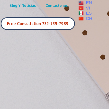
EN
Blog Y Noticias
Contáctenos
VI
ES
CH
F
r
e
e
C
o
n
s
u
l
t
a
t
i
o
n
7
3
2
-
7
3
9
-
7
9
8
9