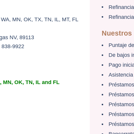
Refinancia
Refinanci
 WA, MN, OK, TX, TN, IL, MT, FL
Nuestros
egas NV, 89113
Puntaje de
) 838-9922
De bajos i
Pago inicia
Asistencia
, MN, OK, TN, IL and FL
Préstamos
Préstamo
Préstamo
Préstamo
Préstamo