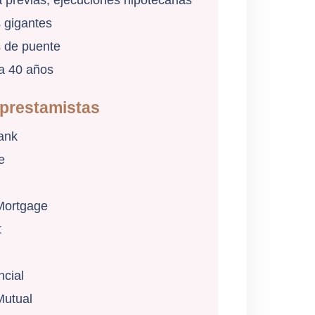
 previas, ejecuciones hipotecarias
 gigantes
 de puente
a 40 años
prestamistas
ank
e
Mortgage
t
cial
Mutual