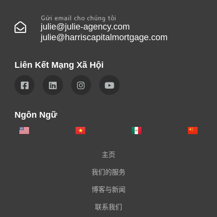
Gửi email cho chúng tôi
julie@julie-agency.com
julie@harriscapitalmortgage.com
Liên Kết Mạng Xã Hội
Ngôn Ngữ
主页
我们的服务
博客与新闻
联系我们